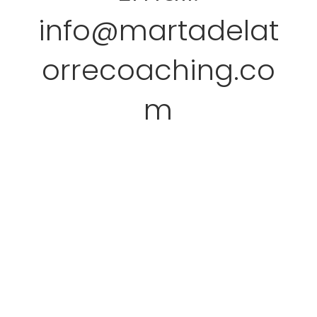
info@martadelat
orrecoaching.co
m