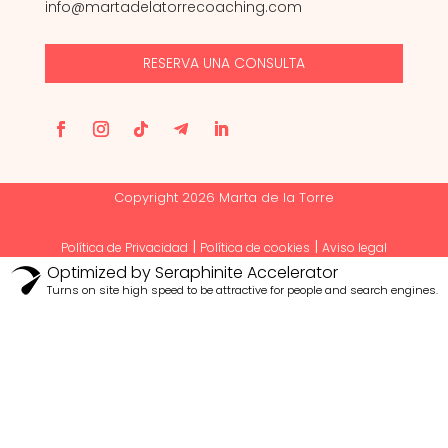
info@martadelatorrecoaching.com
RESERVA UNA CONSULTA
Copyright 2026 Marta de la Torre
|
|
Política de Privacidad
Política de cookies
Aviso legal
Optimized by Seraphinite Accelerator
Turns on site high speed to be attractive for people and search engines.